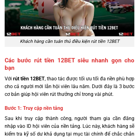
Khách hàng cần tuân thủ điều kiện rút tiền 12BET
Các bước rút tiền 12BET siêu nhanh gọn cho
bạn
Với
rút tiền 12BET
, thao tác được tối ưu tối đa nền phù hợp
cho cả người mới lẫn hội viên lâu năm. Dưới đây là 3 bước
cơ bản giúp hội viên rút thưởng chỉ trong vài phút.
Bước 1: Truy cập nền tảng
Sau khi truy cập thành công, người tham gia cần đăng
nhập vào ID hội viên của nền tảng. Lúc này, khách hàng sẽ
kiểm tra kỹ số dư khả dụng tại mục tài chính để chắc chắn