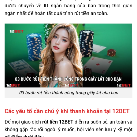
được chuyển về ID ngân hàng của bạn trong thời gian
ngắn nhất để hoàn tất quá trình rút tiền an toàn.
03 bước rút tiền thành công trong giây lát cho bạn
Các yếu tố cần chú ý khi thanh khoản tại 12BET
Để mọi giao dịch
rút tiền 12BET
diễn ra suôn sẻ, an toàn và
không gặp rắc rối ngoài ý muốn, hội viên nên lưu ý kỹ một