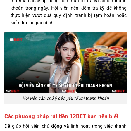
mà nhà cái sẽ áp dụng hạn mức tối đa và số lần thanh
khoản trong ngày. Hội viên nên kiểm tra kỹ để không
thực hiện vượt quá quy định, tránh bị tạm hoãn hoặc
kiểm tra lại giao dịch.
Hội viên cần chú ý các yếu tố khi thanh khoản
Các phương pháp rút tiền 12BET bạn nên biết
Để giúp hội viên chủ động và linh hoạt trong việc thanh