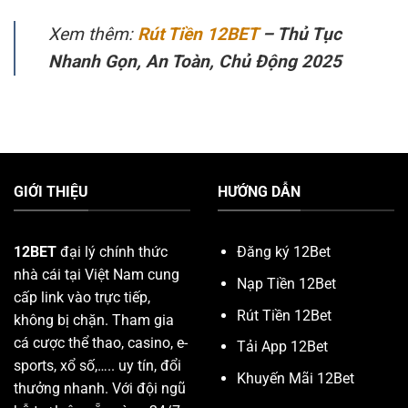
Xem thêm:
Rút Tiền 12BET
– Thủ Tục
Nhanh Gọn, An Toàn, Chủ Động 2025
GIỚI THIỆU
HƯỚNG DẪN
12BET
đại lý chính thức
Đăng ký 12Bet
nhà cái tại Việt Nam cung
Nạp Tiền 12Bet
cấp link vào trực tiếp,
Rút Tiền 12Bet
không bị chặn. Tham gia
cá cược thể thao, casino, e-
Tải App 12Bet
sports, xổ số,….. uy tín, đổi
Khuyến Mãi 12Bet
thưởng nhanh. Với đội ngũ