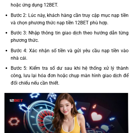
hoặc ứng dụng 12BET.
Bước 2: Lúc này, khách hàng cần truy cập mục nạp tiền
và chọn phương thức nạp tiền 12BET phù hợp.
Bước 3: Nhập thông tin giao dịch theo hướng dẫn từng
phương thức.
Bước 4: Xác nhận số tiền và gửi yêu cầu nạp tiền vào
nhà cái.
Bước 5: Kiểm tra số dư sau khi hệ thống xử lý thành
công, lưu lại hóa đơn hoặc chụp màn hình giao dịch để
đối chiếu nếu cần thiết.