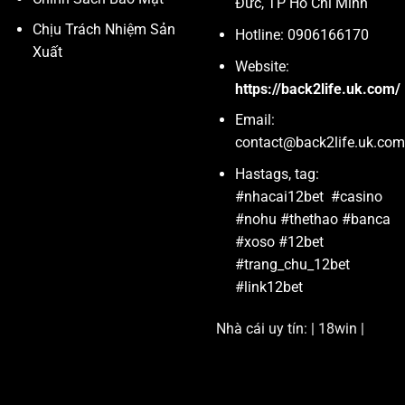
Đức, TP Hồ Chí Minh
Chịu Trách Nhiệm Sản
Hotline: 0906166170
Xuất
Website:
https://back2life.uk.com/
Nhà cái uy tín: |
Email:
contact@back2life.uk.com
Hastags, tag:
#nhacai12bet #casino
#nohu #thethao #banca
#xoso #12bet
#trang_chu_12bet
#link12bet
Nhà cái uy tín:
|
18win
|