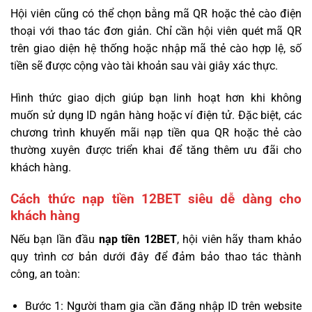
Hội viên cũng có thể chọn bằng mã QR hoặc thẻ cào điện
thoại với thao tác đơn giản. Chỉ cần hội viên quét mã QR
trên giao diện hệ thống hoặc nhập mã thẻ cào hợp lệ, số
tiền sẽ được cộng vào tài khoản sau vài giây xác thực.
Hình thức giao dịch giúp bạn linh hoạt hơn khi không
muốn sử dụng ID ngân hàng hoặc ví điện tử. Đặc biệt, các
chương trình khuyến mãi nạp tiền qua QR hoặc thẻ cào
thường xuyên được triển khai để tăng thêm ưu đãi cho
khách hàng.
Cách thức nạp tiền 12BET siêu dễ dàng cho
khách hàng
Nếu bạn lần đầu
nạp tiền 12BET
, hội viên hãy tham khảo
quy trình cơ bản dưới đây để đảm bảo thao tác thành
công, an toàn:
Bước 1: Người tham gia cần đăng nhập ID trên website