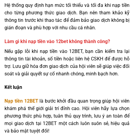
Hệ thống quy định hạn mức tối thiểu và tối đa khi nạp tiền
cho từng phương thức giao dịch. Bạn nên tham khảo kỹ
thông tin trước khi thao tác để đảm bảo giao dịch không bị
gián đoạn và phù hợp với nhu cầu cá nhân.
Làm gì khi nạp tiền vào 12bet không thành công?
Nếu gặp lỗi khi nạp tiền vào 12BET, bạn cần kiểm tra lại
thông tin tài khoản, số tiền hoặc liên hệ CSKH để được hỗ
trợ. Lưu giữ hóa đơn giao dịch của hội viên sẽ giúp việc đối
soát và giải quyết sự cố nhanh chóng, minh bạch hơn.
Kết luận
Nạp tiền 12BET
là bước khởi đầu quan trọng giúp hội viên
khám phá thế giới giải trí đỉnh cao. Hội viên hãy lựa chọn
phương thức phù hợp, tuân thủ quy trình, lưu ý an toàn để
mọi giao dịch tại 12BET một cách luôn suôn sẻ, hiệu quả
và bảo mật tuyệt đối!