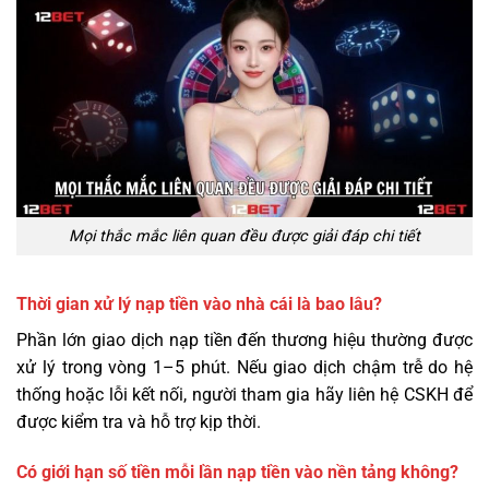
Mọi thắc mắc liên quan đều được giải đáp chi tiết
Thời gian xử lý nạp tiền vào nhà cái là bao lâu?
Phần lớn giao dịch nạp tiền đến thương hiệu thường được
xử lý trong vòng 1–5 phút. Nếu giao dịch chậm trễ do hệ
thống hoặc lỗi kết nối, người tham gia hãy liên hệ CSKH để
được kiểm tra và hỗ trợ kịp thời.
Có giới hạn số tiền mỗi lần nạp tiền vào nền tảng không?