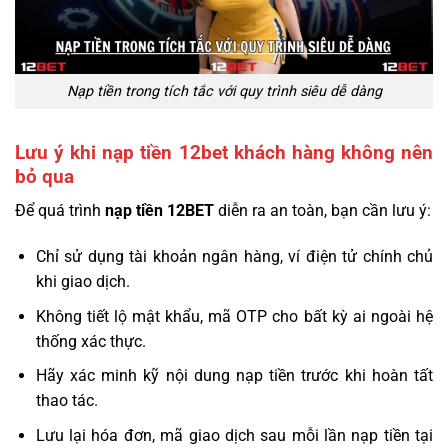
Nạp tiền trong tích tắc với quy trình siêu dễ dàng
Lưu ý khi nạp tiền 12bet khách hàng không nên
bỏ qua
Để quá trình
nạp tiền 12BET
diễn ra an toàn, bạn cần lưu ý:
Chỉ sử dụng tài khoản ngân hàng, ví điện tử chính chủ
khi giao dịch.
Không tiết lộ mật khẩu, mã OTP cho bất kỳ ai ngoài hệ
thống xác thực.
Hãy xác minh kỹ nội dung nạp tiền trước khi hoàn tất
thao tác.
Lưu lại hóa đơn, mã giao dịch sau mỗi lần nạp tiền tại